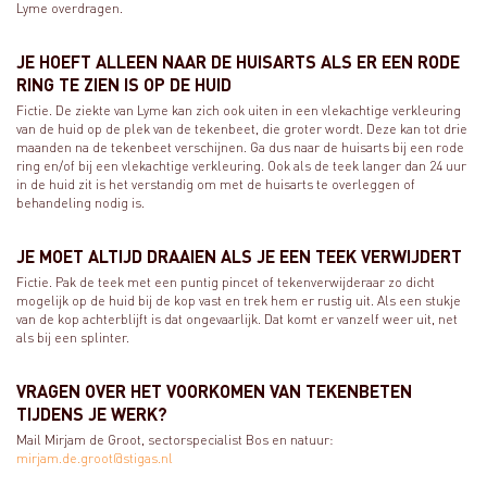
Lyme overdragen.
JE HOEFT ALLEEN NAAR DE HUISARTS ALS ER EEN RODE
RING TE ZIEN IS OP DE HUID
Fictie. De ziekte van Lyme kan zich ook uiten in een vlekachtige verkleuring
van de huid op de plek van de tekenbeet, die groter wordt. Deze kan tot drie
maanden na de tekenbeet verschijnen. Ga dus naar de huisarts bij een rode
ring en/of bij een vlekachtige verkleuring. Ook als de teek langer dan 24 uur
in de huid zit is het verstandig om met de huisarts te overleggen of
behandeling nodig is.
JE MOET ALTIJD DRAAIEN ALS JE EEN TEEK VERWIJDERT
Fictie. Pak de teek met een puntig pincet of tekenverwijderaar zo dicht
mogelijk op de huid bij de kop vast en trek hem er rustig uit. Als een stukje
van de kop achterblijft is dat ongevaarlijk. Dat komt er vanzelf weer uit, net
als bij een splinter.
VRAGEN OVER HET VOORKOMEN VAN TEKENBETEN
TIJDENS JE WERK?
Mail Mirjam de Groot, sectorspecialist Bos en natuur:
mirjam.de.groot@stigas.nl