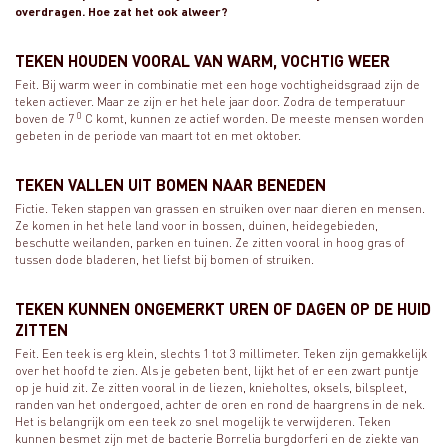
overdragen. Hoe zat het ook alweer?
TEKEN HOUDEN VOORAL VAN WARM, VOCHTIG WEER
Feit. Bij warm weer in combinatie met een hoge vochtigheidsgraad zijn de
teken actiever. Maar ze zijn er het hele jaar door. Zodra de temperatuur
0
boven de 7
C komt, kunnen ze actief worden. De meeste mensen worden
gebeten in de periode van maart tot en met oktober.
TEKEN VALLEN UIT BOMEN NAAR BENEDEN
Fictie. Teken stappen van grassen en struiken over naar dieren en mensen.
Ze komen in het hele land voor in bossen, duinen, heidegebieden,
beschutte weilanden, parken en tuinen. Ze zitten vooral in hoog gras of
tussen dode bladeren, het liefst bij bomen of struiken.
TEKEN KUNNEN ONGEMERKT UREN OF DAGEN OP DE HUID
ZITTEN
Feit. Een teek is erg klein, slechts 1 tot 3 millimeter. Teken zijn gemakkelijk
over het hoofd te zien. Als je gebeten bent, lijkt het of er een zwart puntje
op je huid zit. Ze zitten vooral in de liezen, knieholtes, oksels, bilspleet,
randen van het ondergoed, achter de oren en rond de haargrens in de nek.
Het is belangrijk om een teek zo snel mogelijk te verwijderen. Teken
kunnen besmet zijn met de bacterie Borrelia burgdorferi en de ziekte van