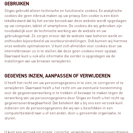
GEBRUIKEN
Stigas gebruikt alleen technische en functionele cookies. En analytische
cookies die geen inbreuk maken op uw privacy. Een cookie is een klein
tekstbestand dat bij het eerste bezoek aan deze website wordt opgeslagen
op uw computer, tablet of smartphone. De cookies die wij gebruiken zijn
noodzakelijk voor de technische werking van de website en uw
gebruiksgemak. Ze zorgen ervoor dat de website naar behoren werkt en
onthouden bijvoorbeeld uw voorkeursinstellingen. Ook kunnen wij hiermee
onze website optimaliseren. U kunt zich afmelden voor cookies door uw
internetbrowser zo in te stellen dat deze geen cookies meer opslaat.
Daarnaast kunt u ook alle informatie die eerder is opgeslagen via de
instellingen van uw browser verwijderen.
GEGEVENS INZIEN, AANPASSEN OF VERWIJDEREN
U heeft het recht om uw persoonsgegevens in te zien, te corrigeren of te
verwijderen. Daarnaast heeft u het recht om uw eventuele toestemming
voor de gegevensverwerking in te trekken of bezwaar te maken tegen de
verwerking van uw persoonsgegevens door Stigas en heeft u het recht op
gegevensoverdraagbaarheid. Dat betekent dat u bij ons een verzoek kunt
indienen om de persoonsgegevens die wij van u beschikken in een
computerbestand naar u of een ander, door u genoemde organisatie, te
sturen.
U kunt een verzoek tot inzage, correctie, verwijdering, gegevensoverdraging