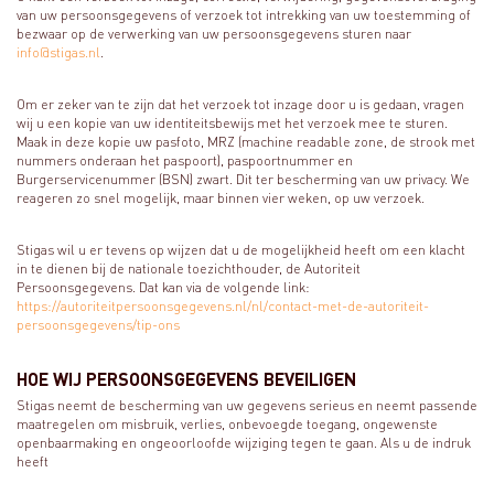
van uw persoonsgegevens of verzoek tot intrekking van uw toestemming of
bezwaar op de verwerking van uw persoonsgegevens sturen naar
info@stigas.nl
.
Om er zeker van te zijn dat het verzoek tot inzage door u is gedaan, vragen
wij u een kopie van uw identiteitsbewijs met het verzoek mee te sturen.
Maak in deze kopie uw pasfoto, MRZ (machine readable zone, de strook met
nummers onderaan het paspoort), paspoortnummer en
Burgerservicenummer (BSN) zwart. Dit ter bescherming van uw privacy. We
reageren zo snel mogelijk, maar binnen vier weken, op uw verzoek.
Stigas wil u er tevens op wijzen dat u de mogelijkheid heeft om een klacht
in te dienen bij de nationale toezichthouder, de Autoriteit
Persoonsgegevens. Dat kan via de volgende link:
https://autoriteitpersoonsgegevens.nl/nl/contact-met-de-autoriteit-
persoonsgegevens/tip-ons
HOE WIJ PERSOONSGEGEVENS BEVEILIGEN
Stigas neemt de bescherming van uw gegevens serieus en neemt passende
maatregelen om misbruik, verlies, onbevoegde toegang, ongewenste
openbaarmaking en ongeoorloofde wijziging tegen te gaan. Als u de indruk
heeft