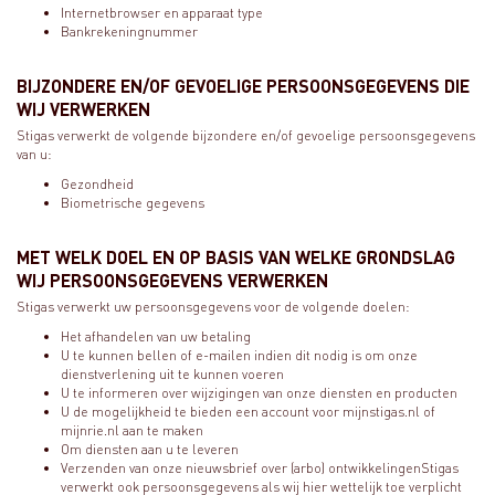
Internetbrowser en apparaat type
Bankrekeningnummer
BIJZONDERE EN/OF GEVOELIGE PERSOONSGEGEVENS DIE
WIJ VERWERKEN
Stigas verwerkt de volgende bijzondere en/of gevoelige persoonsgegevens
van u:
Gezondheid
Biometrische gegevens
MET WELK DOEL EN OP BASIS VAN WELKE GRONDSLAG
WIJ PERSOONSGEGEVENS VERWERKEN
Stigas verwerkt uw persoonsgegevens voor de volgende doelen:
Het afhandelen van uw betaling
U te kunnen bellen of e-mailen indien dit nodig is om onze
dienstverlening uit te kunnen voeren
U te informeren over wijzigingen van onze diensten en producten
U de mogelijkheid te bieden een account voor mijnstigas.nl of
mijnrie.nl aan te maken
Om diensten aan u te leveren
Verzenden van onze nieuwsbrief over (arbo) ontwikkelingenStigas
verwerkt ook persoonsgegevens als wij hier wettelijk toe verplicht