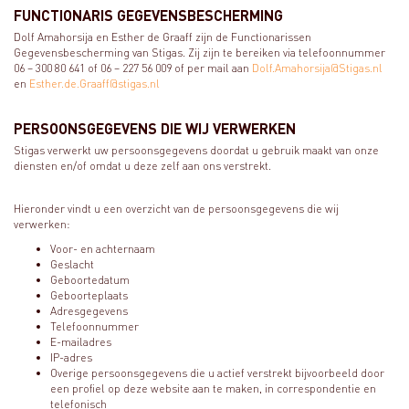
FUNCTIONARIS GEGEVENSBESCHERMING
Dolf Amahorsija en Esther de Graaff zijn de Functionarissen
Gegevensbescherming van Stigas. Zij zijn te bereiken via telefoonnummer
06 – 300 80 641 of 06 – 227 56 009 of per mail aan
Dolf.Amahorsija@Stigas.nl
en
Esther.de.Graaff@stigas.nl
PERSOONSGEGEVENS DIE WIJ VERWERKEN
Stigas verwerkt uw persoonsgegevens doordat u gebruik maakt van onze
diensten en/of omdat u deze zelf aan ons verstrekt.
Hieronder vindt u een overzicht van de persoonsgegevens die wij
verwerken:
Voor- en achternaam
Geslacht
Geboortedatum
Geboorteplaats
Adresgegevens
Telefoonnummer
E-mailadres
IP-adres
Overige persoonsgegevens die u actief verstrekt bijvoorbeeld door
een profiel op deze website aan te maken, in correspondentie en
telefonisch