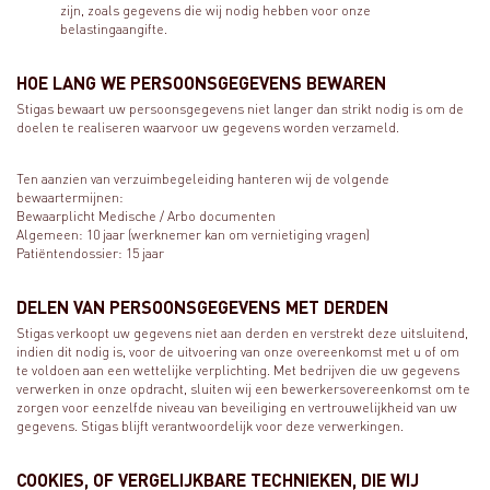
zijn, zoals gegevens die wij nodig hebben voor onze
belastingaangifte.
HOE LANG WE PERSOONSGEGEVENS BEWAREN
Stigas bewaart uw persoonsgegevens niet langer dan strikt nodig is om de
doelen te realiseren waarvoor uw gegevens worden verzameld.
Ten aanzien van verzuimbegeleiding hanteren wij de volgende
bewaartermijnen:
Bewaarplicht Medische / Arbo documenten
Algemeen: 10 jaar (werknemer kan om vernietiging vragen)
Patiëntendossier: 15 jaar
DELEN VAN PERSOONSGEGEVENS MET DERDEN
Stigas verkoopt uw gegevens niet aan derden en verstrekt deze uitsluitend,
indien dit nodig is, voor de uitvoering van onze overeenkomst met u of om
te voldoen aan een wettelijke verplichting. Met bedrijven die uw gegevens
verwerken in onze opdracht, sluiten wij een bewerkersovereenkomst om te
zorgen voor eenzelfde niveau van beveiliging en vertrouwelijkheid van uw
gegevens. Stigas blijft verantwoordelijk voor deze verwerkingen.
COOKIES, OF VERGELIJKBARE TECHNIEKEN, DIE WIJ