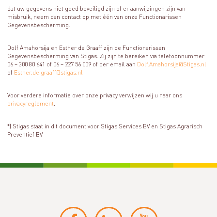
dat uw gegevens niet goed beveiligd zijn of er aanwijzingen zijn van
misbruik, neem dan contact op met één van onze Functionarissen
Gegevensbescherming.
Dolf Amahorsija en Esther de Graaff zijn de Functionarissen
Gegevensbescherming van Stigas. Zij zijn te bereiken via telefoonnummer
06 – 300 80 641 of 06 – 227 56 009 of per email aan
Dolf.Amahorsija@Stigas.nl
of
Esther.de.graaff@stigas.nl
Voor verdere informatie over onze privacy verwijzen wij u naar ons
privacyreglement
.
*) Stigas staat in dit document voor Stigas Services BV en Stigas Agrarisch
Preventief BV